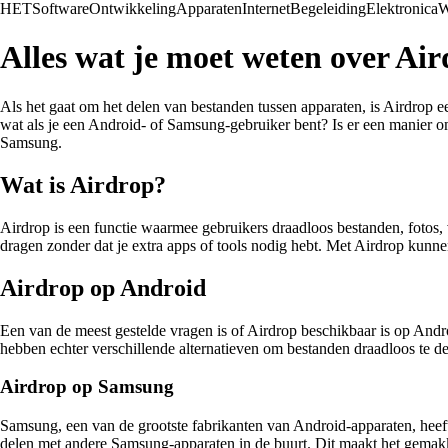
HET
Software
Ontwikkeling
Apparaten
Internet
Begeleiding
Elektronica
W
Alles wat je moet weten over A
Als het gaat om het delen van bestanden tussen apparaten, is Airdrop e
wat als je een Android- of Samsung-gebruiker bent? Is er een manier o
Samsung.
Wat is Airdrop?
Airdrop is een functie waarmee gebruikers draadloos bestanden, fotos,
dragen zonder dat je extra apps of tools nodig hebt. Met Airdrop kunn
Airdrop op Android
Een van de meest gestelde vragen is of Airdrop beschikbaar is op And
hebben echter verschillende alternatieven om bestanden draadloos te de
Airdrop op Samsung
Samsung, een van de grootste fabrikanten van Android-apparaten, hee
delen met andere Samsung-apparaten in de buurt. Dit maakt het gemakke