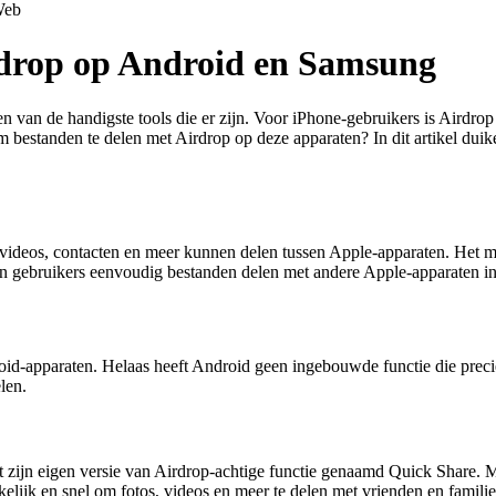
eb
irdrop op Android en Samsung
en van de handigste tools die er zijn. Voor iPhone-gebruikers is Airdro
m bestanden te delen met Airdrop op deze apparaten? In dit artikel du
 videos, contacten en meer kunnen delen tussen Apple-apparaten. Het m
en gebruikers eenvoudig bestanden delen met andere Apple-apparaten in
roid-apparaten. Helaas heeft Android geen ingebouwde functie die pre
len.
ft zijn eigen versie van Airdrop-achtige functie genaamd Quick Share
lijk en snel om fotos, videos en meer te delen met vrienden en familie