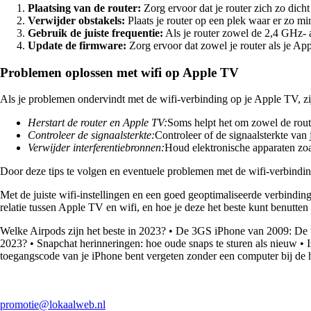
Plaatsing van de router:
Zorg ervoor dat je router zich zo dicht
Verwijder obstakels:
Plaats je router op een plek waar er zo mi
Gebruik de juiste frequentie:
Als je router zowel de 2,4 GHz- 
Update de firmware:
Zorg ervoor dat zowel je router als je A
Problemen oplossen met wifi op Apple TV
Als je problemen ondervindt met de wifi-verbinding op je Apple TV, z
Herstart de router en Apple TV:
Soms helpt het om zowel de rout
Controleer de signaalsterkte:
Controleer of de signaalsterkte van
Verwijder interferentiebronnen:
Houd elektronische apparaten zoal
Door deze tips te volgen en eventuele problemen met de wifi-verbindi
Met de juiste wifi-instellingen en een goed geoptimaliseerde verbinding
relatie tussen Apple TV en wifi, en hoe je deze het beste kunt benutten 
Welke Airpods zijn het beste in 2023?
•
De 3GS iPhone van 2009: De u
2023?
•
Snapchat herinneringen: hoe oude snaps te sturen als nieuw
•
toegangscode van je iPhone bent vergeten zonder een computer bij de 
promotie@lokaalweb.nl