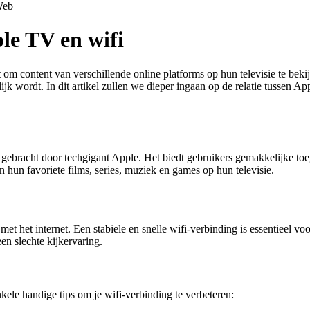
eb
le TV en wifi
t om content van verschillende online platforms op hun televisie te bek
 wordt. In dit artikel zullen we dieper ingaan op de relatie tussen App
 gebracht door techgigant Apple. Het biedt gebruikers gemakkelijke to
un favoriete films, series, muziek en games op hun televisie.
 het internet. Een stabiele en snelle wifi-verbinding is essentieel vo
een slechte kijkervaring.
?
kele handige tips om je wifi-verbinding te verbeteren: