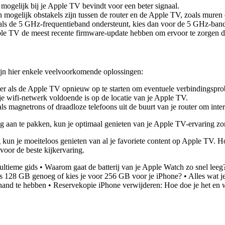
 mogelijk bij je Apple TV bevindt voor een beter signaal.
n mogelijk obstakels zijn tussen de router en de Apple TV, zoals muren
als de 5 GHz-frequentieband ondersteunt, kies dan voor de 5 GHz-band
pple TV de meest recente firmware-update hebben om ervoor te zorgen 
ijn hier enkele veelvoorkomende oplossingen:
er als de Apple TV opnieuw op te starten om eventuele verbindingspro
 je wifi-netwerk voldoende is op de locatie van je Apple TV.
s magnetrons of draadloze telefoons uit de buurt van je router om inte
ng aan te pakken, kun je optimaal genieten van je Apple TV-ervaring z
 kun je moeiteloos genieten van al je favoriete content op Apple TV. Hop
voor de beste kijkervaring.
ltieme gids
•
Waarom gaat de batterij van je Apple Watch zo snel leeg
Is 128 GB genoeg of kies je voor 256 GB voor je iPhone?
•
Alles wat j
hand te hebben
•
Reservekopie iPhone verwijderen: Hoe doe je het en 