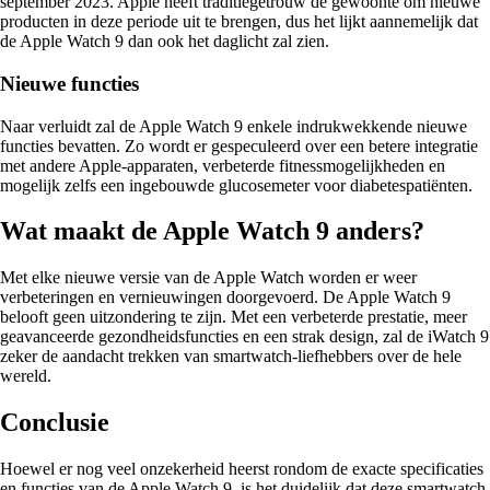
september 2023. Apple heeft traditiegetrouw de gewoonte om nieuwe
producten in deze periode uit te brengen, dus het lijkt aannemelijk dat
de Apple Watch 9 dan ook het daglicht zal zien.
Nieuwe functies
Naar verluidt zal de Apple Watch 9 enkele indrukwekkende nieuwe
functies bevatten. Zo wordt er gespeculeerd over een betere integratie
met andere Apple-apparaten, verbeterde fitnessmogelijkheden en
mogelijk zelfs een ingebouwde glucosemeter voor diabetespatiënten.
Wat maakt de Apple Watch 9 anders?
Met elke nieuwe versie van de Apple Watch worden er weer
verbeteringen en vernieuwingen doorgevoerd. De Apple Watch 9
belooft geen uitzondering te zijn. Met een verbeterde prestatie, meer
geavanceerde gezondheidsfuncties en een strak design, zal de iWatch 9
zeker de aandacht trekken van smartwatch-liefhebbers over de hele
wereld.
Conclusie
Hoewel er nog veel onzekerheid heerst rondom de exacte specificaties
en functies van de Apple Watch 9, is het duidelijk dat deze smartwatch