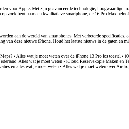
den voor Apple. Met zijn geavanceerde technologie, hoogwaardige mate
 op zoek bent naar een kwalitatieve smartphone, de 16 Pro Max belooft
worden aan de wereld van smartphones. Met verbeterde specificaties, e
cering van deze nieuwe iPhone. Houd het laatste nieuws in de gaten en
e Maps?
•
Alles wat je moet weten over de iPhone 13 Pro los toestel
•
iO
Nederland: Alles wat je moet weten
•
iCloud Reservekopie Maken en Te
aties en alles wat je moet weten
•
Alles wat je moet weten over Airdr