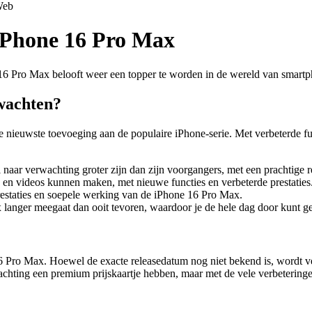
eb
 iPhone 16 Pro Max
Pro Max belooft weer een topper te worden in de wereld van smartphone
wachten?
nieuwste toevoeging aan de populaire iPhone-serie. Met verbeterde fu
aar verwachting groter zijn dan zijn voorgangers, met een prachtige re
n videos kunnen maken, met nieuwe functies en verbeterde prestaties
estaties en soepele werking van de iPhone 16 Pro Max.
 langer meegaat dan ooit tevoren, waardoor je de hele dag door kunt g
 16 Pro Max. Hoewel de exacte releasedatum nog niet bekend is, wordt 
achting een premium prijskaartje hebben, maar met de vele verbeteringen