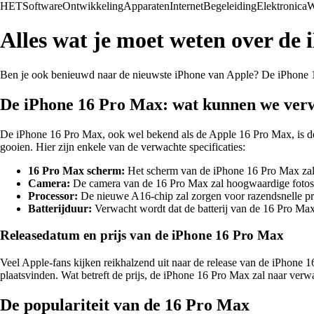
HET
Software
Ontwikkeling
Apparaten
Internet
Begeleiding
Elektronica
W
Alles wat je moet weten over de
Ben je ook benieuwd naar de nieuwste iPhone van Apple? De iPhone 16 
De iPhone 16 Pro Max: wat kunnen we ver
De iPhone 16 Pro Max, ook wel bekend als de Apple 16 Pro Max, is de 
gooien. Hier zijn enkele van de verwachte specificaties:
16 Pro Max scherm:
Het scherm van de iPhone 16 Pro Max zal n
Camera:
De camera van de 16 Pro Max zal hoogwaardige fotos e
Processor:
De nieuwe A16-chip zal zorgen voor razendsnelle pr
Batterijduur:
Verwacht wordt dat de batterij van de 16 Pro Max
Releasedatum en prijs van de iPhone 16 Pro Max
Veel Apple-fans kijken reikhalzend uit naar de release van de iPhone
plaatsvinden. Wat betreft de prijs, de iPhone 16 Pro Max zal naar verw
De populariteit van de 16 Pro Max