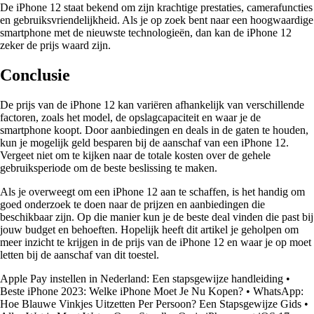
De iPhone 12 staat bekend om zijn krachtige prestaties, camerafuncties
en gebruiksvriendelijkheid. Als je op zoek bent naar een hoogwaardige
smartphone met de nieuwste technologieën, dan kan de iPhone 12
zeker de prijs waard zijn.
Conclusie
De prijs van de iPhone 12 kan variëren afhankelijk van verschillende
factoren, zoals het model, de opslagcapaciteit en waar je de
smartphone koopt. Door aanbiedingen en deals in de gaten te houden,
kun je mogelijk geld besparen bij de aanschaf van een iPhone 12.
Vergeet niet om te kijken naar de totale kosten over de gehele
gebruiksperiode om de beste beslissing te maken.
Als je overweegt om een iPhone 12 aan te schaffen, is het handig om
goed onderzoek te doen naar de prijzen en aanbiedingen die
beschikbaar zijn. Op die manier kun je de beste deal vinden die past bij
jouw budget en behoeften. Hopelijk heeft dit artikel je geholpen om
meer inzicht te krijgen in de prijs van de iPhone 12 en waar je op moet
letten bij de aanschaf van dit toestel.
Apple Pay instellen in Nederland: Een stapsgewijze handleiding
•
Beste iPhone 2023: Welke iPhone Moet Je Nu Kopen?
•
WhatsApp:
Hoe Blauwe Vinkjes Uitzetten Per Persoon? Een Stapsgewijze Gids
•