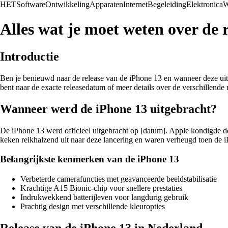
HET
Software
Ontwikkeling
Apparaten
Internet
Begeleiding
Elektronica
W
Alles wat je moet weten over de 
Introductie
Ben je benieuwd naar de release van de iPhone 13 en wanneer deze uitge
bent naar de exacte releasedatum of meer details over de verschillende m
Wanneer werd de iPhone 13 uitgebracht?
De iPhone 13 werd officieel uitgebracht op [datum]. Apple kondigde d
keken reikhalzend uit naar deze lancering en waren verheugd toen de i
Belangrijkste kenmerken van de iPhone 13
Verbeterde camerafuncties met geavanceerde beeldstabilisatie
Krachtige A15 Bionic-chip voor snellere prestaties
Indrukwekkend batterijleven voor langdurig gebruik
Prachtig design met verschillende kleuropties
Release van de iPhone 13 in Nederland