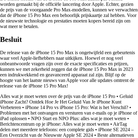
worden gemaakt bij de officiële lancering door Apple. Echter, gezien
de prijs van de voorgaande Pro Max-modellen, kunnen we verwachten
dat de iPhone 15 Pro Max een behoorlijk prijskaartje zal hebben. Voor
de nieuwste technologie en prestaties moeten kopers bereid zijn om
wat meer te betalen.
Besluit
De release van de iPhone 15 Pro Max is ongetwijfeld een gebeurtenis
waar veel Apple-liefhebbers naar uitkijken. Hoewel er nog veel
onbeantwoorde vragen zijn over de exacte specificaties en prijzen,
kunnen we met zekerheid zeggen dat de iPhone 15 Pro Max in 2023
een indrukwekkend en geavanceerd apparaat zal zijn. Blijf op de
hoogte van het laatste nieuws van Apple voor alle updates omtrent de
release van de iPhone 15 Pro Max!
Alles wat je moet weten over de prijs van de iPhone 15 Pro
•
Geluid
iPhone Zacht? Ontdek Hoe Je Het Geluid Van Je iPhone Kunt
Verbeteren
•
iPhone 14 Pro vs iPhone 15 Pro: Wat is het Verschil?
•
Problemen met het ontvangen en versturen van e-mails op je iPhone of
iPad oplossen
•
NPO Start en NPO Plus: alles wat je moet weten
•
Berichtencentrum op je iPhone: Alles wat je moet weten
•
AirTag
delen met meerdere telefoons: een complete gids
•
iPhone SE 2024 –
Een Overzicht van de Nieuwste Apple SE 2024
•
Beste alternatieven