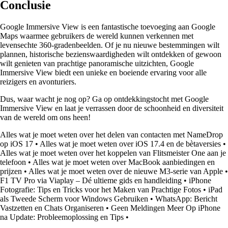
Conclusie
Google Immersive View is een fantastische toevoeging aan Google
Maps waarmee gebruikers de wereld kunnen verkennen met
levensechte 360-gradenbeelden. Of je nu nieuwe bestemmingen wilt
plannen, historische bezienswaardigheden wilt ontdekken of gewoon
wilt genieten van prachtige panoramische uitzichten, Google
Immersive View biedt een unieke en boeiende ervaring voor alle
reizigers en avonturiers.
Dus, waar wacht je nog op? Ga op ontdekkingstocht met Google
Immersive View en laat je verrassen door de schoonheid en diversiteit
van de wereld om ons heen!
Alles wat je moet weten over het delen van contacten met NameDrop
op iOS 17
•
Alles wat je moet weten over iOS 17.4 en de bètaversies
•
Alles wat je moet weten over het koppelen van Flitsmeister One aan je
telefoon
•
Alles wat je moet weten over MacBook aanbiedingen en
prijzen
•
Alles wat je moet weten over de nieuwe M3-serie van Apple
•
F1 TV Pro via Viaplay – Dé ultieme gids en handleiding
•
iPhone
Fotografie: Tips en Tricks voor het Maken van Prachtige Fotos
•
iPad
als Tweede Scherm voor Windows Gebruiken
•
WhatsApp: Bericht
Vastzetten en Chats Organiseren
•
Geen Meldingen Meer Op iPhone
na Update: Probleemoplossing en Tips
•