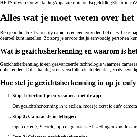
HET
Software
Ontwikkeling
Apparaten
Internet
Begeleiding
Elektronica
W
Alles wat je moet weten over het
Ben je in het bezit van eufy cameras en een eufy deurbel en wil je graa
deurbel kunt instellen. Zo zorg je ervoor dat je eenvoudig personen kun
Wat is gezichtsherkenning en waarom is he
Gezichtsherkenning is een geavanceerde technologie waarmee cameras 
onbekenden. Dit is handig voor verschillende doeleinden, zoals beveil
Hoe stel je gezichtsherkenning in op je euf
Stap 1: Verbind je eufy camera met de app
Om gezichtsherkenning in te stellen, moet je eerst je eufy camer
Stap 2: Ga naar de instellingen
Open de eufy Security app en ga naar de instellingen van de cam