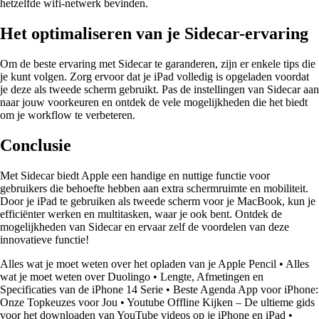
hetzelfde wifi-netwerk bevinden.
Het optimaliseren van je Sidecar-ervaring
Om de beste ervaring met Sidecar te garanderen, zijn er enkele tips die
je kunt volgen. Zorg ervoor dat je iPad volledig is opgeladen voordat
je deze als tweede scherm gebruikt. Pas de instellingen van Sidecar aan
naar jouw voorkeuren en ontdek de vele mogelijkheden die het biedt
om je workflow te verbeteren.
Conclusie
Met Sidecar biedt Apple een handige en nuttige functie voor
gebruikers die behoefte hebben aan extra schermruimte en mobiliteit.
Door je iPad te gebruiken als tweede scherm voor je MacBook, kun je
efficiënter werken en multitasken, waar je ook bent. Ontdek de
mogelijkheden van Sidecar en ervaar zelf de voordelen van deze
innovatieve functie!
Alles wat je moet weten over het opladen van je Apple Pencil
•
Alles
wat je moet weten over Duolingo
•
Lengte, Afmetingen en
Specificaties van de iPhone 14 Serie
•
Beste Agenda App voor iPhone:
Onze Topkeuzes voor Jou
•
Youtube Offline Kijken – De ultieme gids
voor het downloaden van YouTube videos op je iPhone en iPad
•