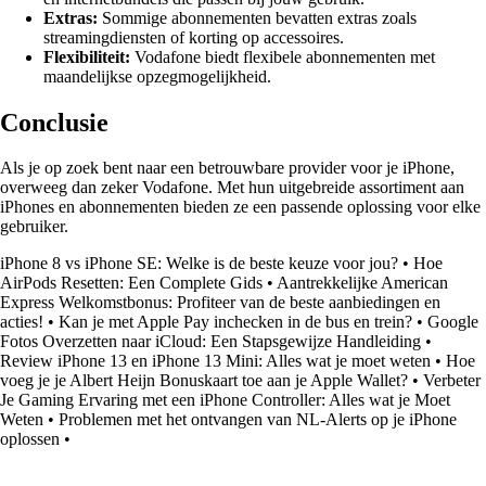
Extras:
Sommige abonnementen bevatten extras zoals
streamingdiensten of korting op accessoires.
Flexibiliteit:
Vodafone biedt flexibele abonnementen met
maandelijkse opzegmogelijkheid.
Conclusie
Als je op zoek bent naar een betrouwbare provider voor je iPhone,
overweeg dan zeker Vodafone. Met hun uitgebreide assortiment aan
iPhones en abonnementen bieden ze een passende oplossing voor elke
gebruiker.
iPhone 8 vs iPhone SE: Welke is de beste keuze voor jou?
•
Hoe
AirPods Resetten: Een Complete Gids
•
Aantrekkelijke American
Express Welkomstbonus: Profiteer van de beste aanbiedingen en
acties!
•
Kan je met Apple Pay inchecken in de bus en trein?
•
Google
Fotos Overzetten naar iCloud: Een Stapsgewijze Handleiding
•
Review iPhone 13 en iPhone 13 Mini: Alles wat je moet weten
•
Hoe
voeg je je Albert Heijn Bonuskaart toe aan je Apple Wallet?
•
Verbeter
Je Gaming Ervaring met een iPhone Controller: Alles wat je Moet
Weten
•
Problemen met het ontvangen van NL-Alerts op je iPhone
oplossen
•