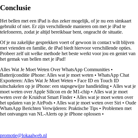
Conclusie
Het bellen met een iPad is dus zeker mogelijk, of je nu een simkaart
gebruikt of niet. Er zijn verschillende manieren om met je iPad te
telefoneren, zodat je altijd bereikbaar bent, ongeacht de situatie.
Of je nu zakelijke gesprekken voert of gewoon in contact wilt blijven
met vrienden en familie, de iPad biedt hiervoor verschillende opties.
Probeer zelf uit welke methode het beste werkt voor jou en geniet van
het gemak van bellen met je iPad!
Alles Wat Je Moet Weten Over WhatsApp Communities
•
Batterijconditie iPhone: Alles wat je moet weten
•
WhatsApp Chat
Exporteren: Alles Wat Je Moet Weten
•
Face ID en Touch ID
uitschakelen op je iPhone: een stapsgewijze handleiding
•
Alles wat je
moet weten over Apple Silicon en de M1-chip
•
Alles wat je moet
weten over de Kruidvat Smart Finder
•
Alles wat je moet weten over
het updaten van je AirPods
•
Alles wat je moet weten over Siri
•
Oude
WhatsApp Berichten Verwijderen: Praktische Tips
•
Problemen met
het ontvangen van NL-Alerts op je iPhone oplossen
•
promotie@lokaalweb.nl