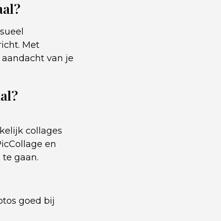
aal?
isueel
icht. Met
e aandacht van je
al?
elijk collages
PicCollage en
 te gaan.
otos goed bij