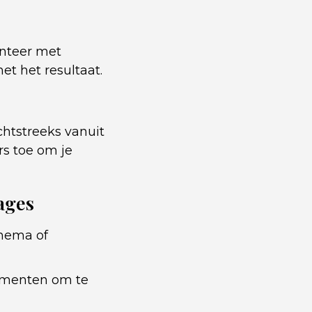
enteer met
et het resultaat.
chtstreeks vanuit
rs toe om je
ages
thema of
gementen om te