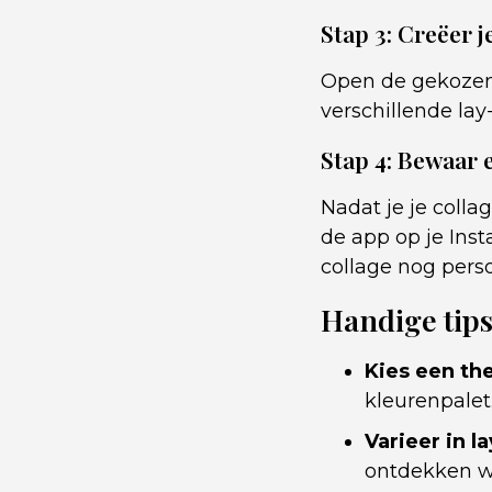
Stap 3: Creëer j
Open de gekozen 
verschillende lay
Stap 4: Bewaar 
Nadat je je colla
de app op je Inst
collage nog pers
Handige tip
Kies een th
kleurenpalet
Varieer in l
ontdekken wa