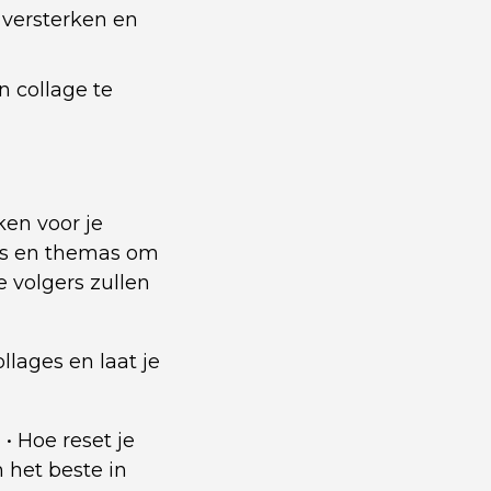
e versterken en
n collage te
ken voor je
ers en themas om
e volgers zullen
lages en laat je
g
•
Hoe reset je
 het beste in