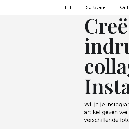
HET
Software
Ont
Creë
indr
colla
Inst
Wil je je Instagr
artikel geven we 
verschillende fo