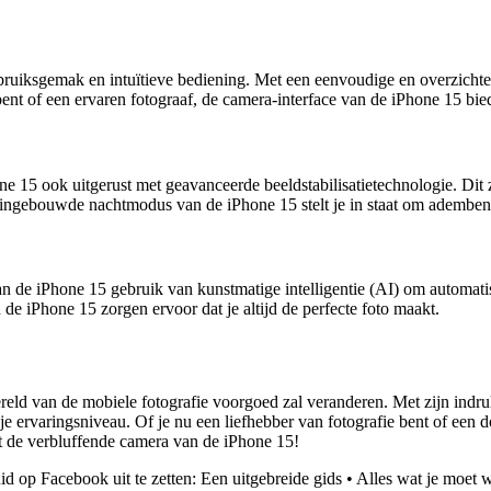
uiksgemak en intuïtieve bediening. Met een eenvoudige en overzichteli
 bent of een ervaren fotograaf, de camera-interface van de iPhone 15 bie
 15 ook uitgerust met geavanceerde beeldstabilisatietechnologie. Dit 
De ingebouwde nachtmodus van de iPhone 15 stelt je in staat om adembe
de iPhone 15 gebruik van kunstmatige intelligentie (AI) om automatisch
de iPhone 15 zorgen ervoor dat je altijd de perfecte foto maakt.
ereld van de mobiele fotografie voorgoed zal veranderen. Met zijn in
 je ervaringsniveau. Of je nu een liefhebber van fotografie bent of een
et de verbluffende camera van de iPhone 15!
id op Facebook uit te zetten: Een uitgebreide gids
•
Alles wat je moet 