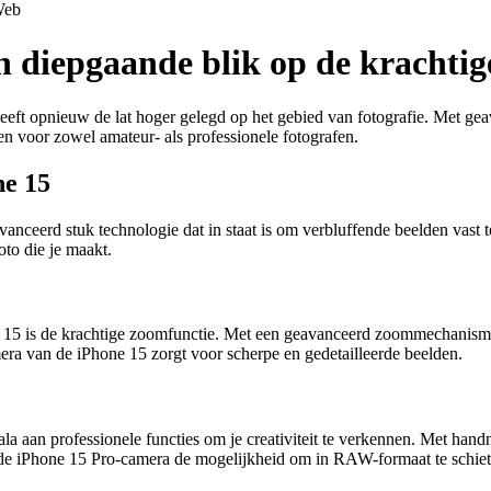
eb
 diepgaande blik op de krachtige
eeft opnieuw de lat hoger gelegd op het gebied van fotografie. Met ge
en voor zowel amateur- als professionele fotografen.
ne 15
anceerd stuk technologie dat in staat is om verbluffende beelden vast t
to die je maakt.
 15 is de krachtige zoomfunctie. Met een geavanceerd zoommechanism
amera van de iPhone 15 zorgt voor scherpe en gedetailleerde beelden.
 aan professionele functies om je creativiteit te verkennen. Met handma
dt de iPhone 15 Pro-camera de mogelijkheid om in RAW-formaat te schi