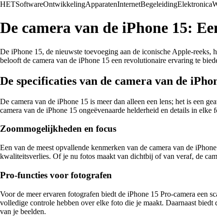
HET
Software
Ontwikkeling
Apparaten
Internet
Begeleiding
Elektronica
W
De camera van de iPhone 15: Een
De iPhone 15, de nieuwste toevoeging aan de iconische Apple-reeks, h
belooft de camera van de iPhone 15 een revolutionaire ervaring te bied
De specificaties van de camera van de iPho
De camera van de iPhone 15 is meer dan alleen een lens; het is een geav
camera van de iPhone 15 ongeëvenaarde helderheid en details in elke fo
Zoommogelijkheden en focus
Een van de meest opvallende kenmerken van de camera van de iPhone
kwaliteitsverlies. Of je nu fotos maakt van dichtbij of van veraf, de c
Pro-functies voor fotografen
Voor de meer ervaren fotografen biedt de iPhone 15 Pro-camera een scala
volledige controle hebben over elke foto die je maakt. Daarnaast bie
van je beelden.