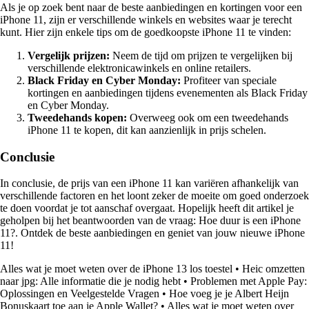
Als je op zoek bent naar de beste aanbiedingen en kortingen voor een
iPhone 11, zijn er verschillende winkels en websites waar je terecht
kunt. Hier zijn enkele tips om de goedkoopste iPhone 11 te vinden:
Vergelijk prijzen:
Neem de tijd om prijzen te vergelijken bij
verschillende elektronicawinkels en online retailers.
Black Friday en Cyber Monday:
Profiteer van speciale
kortingen en aanbiedingen tijdens evenementen als Black Friday
en Cyber Monday.
Tweedehands kopen:
Overweeg ook om een tweedehands
iPhone 11 te kopen, dit kan aanzienlijk in prijs schelen.
Conclusie
In conclusie, de prijs van een iPhone 11 kan variëren afhankelijk van
verschillende factoren en het loont zeker de moeite om goed onderzoek
te doen voordat je tot aanschaf overgaat. Hopelijk heeft dit artikel je
geholpen bij het beantwoorden van de vraag: Hoe duur is een iPhone
11?. Ontdek de beste aanbiedingen en geniet van jouw nieuwe iPhone
11!
Alles wat je moet weten over de iPhone 13 los toestel
•
Heic omzetten
naar jpg: Alle informatie die je nodig hebt
•
Problemen met Apple Pay:
Oplossingen en Veelgestelde Vragen
•
Hoe voeg je je Albert Heijn
Bonuskaart toe aan je Apple Wallet?
•
Alles wat je moet weten over