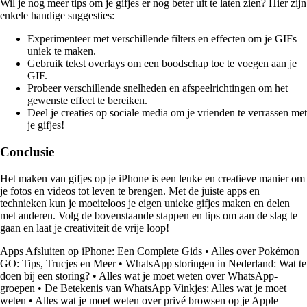
Wil je nog meer tips om je gifjes er nog beter uit te laten zien? Hier zijn
enkele handige suggesties:
Experimenteer met verschillende filters en effecten om je GIFs
uniek te maken.
Gebruik tekst overlays om een boodschap toe te voegen aan je
GIF.
Probeer verschillende snelheden en afspeelrichtingen om het
gewenste effect te bereiken.
Deel je creaties op sociale media om je vrienden te verrassen met
je gifjes!
Conclusie
Het maken van gifjes op je iPhone is een leuke en creatieve manier om
je fotos en videos tot leven te brengen. Met de juiste apps en
technieken kun je moeiteloos je eigen unieke gifjes maken en delen
met anderen. Volg de bovenstaande stappen en tips om aan de slag te
gaan en laat je creativiteit de vrije loop!
Apps Afsluiten op iPhone: Een Complete Gids
•
Alles over Pokémon
GO: Tips, Trucjes en Meer
•
WhatsApp storingen in Nederland: Wat te
doen bij een storing?
•
Alles wat je moet weten over WhatsApp-
groepen
•
De Betekenis van WhatsApp Vinkjes: Alles wat je moet
weten
•
Alles wat je moet weten over privé browsen op je Apple