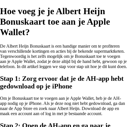
Hoe voeg je je Albert Heijn
Bonuskaart toe aan je Apple
Wallet?
De Albert Heijn Bonuskaart is een handige manier om te profiteren
van verschillende kortingen en acties bij de bekende supermarktketen.
Tegenwoordig is het zelfs mogelijk om je Bonuskaart toe te voegen
aan je Apple Wallet, zodat je deze altijd bij de hand hebt, gewoon op je
telefoon. In dit artikel leggen we stap voor stap uit hoe je dit kunt doen.
Stap 1: Zorg ervoor dat je de AH-app hebt
gedownload op je iPhone
Om je Bonuskaart toe te voegen aan je Apple Wallet, heb je de AH-
app nodig op je iPhone. Als je deze nog niet hebt gedownload, ga dan
naar de App Store en zoek naar Albert Heijn. Download de app en
maak een account aan of log in met je bestaande account.
Stap 2: Open de AH-app en ga naar je