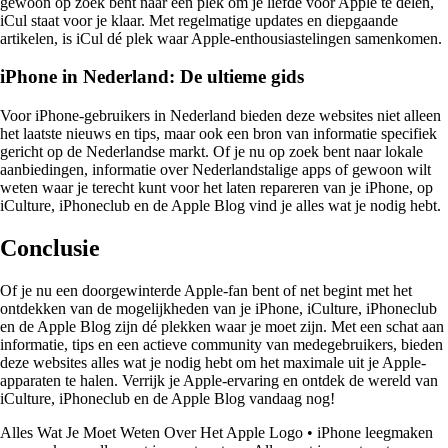
gewoon op zoek bent naar een plek om je liefde voor Apple te delen,
iCul staat voor je klaar. Met regelmatige updates en diepgaande
artikelen, is iCul dé plek waar Apple-enthousiastelingen samenkomen.
iPhone in Nederland: De ultieme gids
Voor iPhone-gebruikers in Nederland bieden deze websites niet alleen
het laatste nieuws en tips, maar ook een bron van informatie specifiek
gericht op de Nederlandse markt. Of je nu op zoek bent naar lokale
aanbiedingen, informatie over Nederlandstalige apps of gewoon wilt
weten waar je terecht kunt voor het laten repareren van je iPhone, op
iCulture, iPhoneclub en de Apple Blog vind je alles wat je nodig hebt.
Conclusie
Of je nu een doorgewinterde Apple-fan bent of net begint met het
ontdekken van de mogelijkheden van je iPhone, iCulture, iPhoneclub
en de Apple Blog zijn dé plekken waar je moet zijn. Met een schat aan
informatie, tips en een actieve community van medegebruikers, bieden
deze websites alles wat je nodig hebt om het maximale uit je Apple-
apparaten te halen. Verrijk je Apple-ervaring en ontdek de wereld van
iCulture, iPhoneclub en de Apple Blog vandaag nog!
Alles Wat Je Moet Weten Over Het Apple Logo
•
iPhone leegmaken