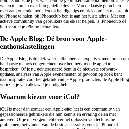
iPhoneclub is de plek waar iPhone-gebruikers samenkomen om alles te
weten te komen over hun geliefde device. Van de laatste geruchten
over aankomende modellen tot handige tips en tricks om het meeste uit
je iPhone te halen, bij iPhoneclub ben je aan het juiste adres. Met een
actieve community van gebruikers die elkaar helpen, is iPhoneclub dé
hub voor al je iPhone-behoeften.
De Apple Blog: Dé bron voor Apple-
enthousiastelingen
De Apple Blog is dé plek waar liefhebbers en experts samenkomen om
het laatste nieuws en geruchten over het merk met de appel te
bespreken. Of je nu geïnteresseerd bent in de nieuwste software-
updates, analyses van Apple-evenementen of gewoon op zoek bent
naar inspiratie voor het gebruik van je Apple-producten, de Apple Blog
voorziet je van alles wat je nodig hebt.
Waarom kiezen voor iCul?
iCul is meer dan zomaar een Apple-site; het is een community van
gepassioneerde gebruikers die hun kennis en ervaring delen met
anderen. Of je nu vragen hebt over het oplossen van technische
problemen, het vinden van de beste accessoires voor je iPhone of