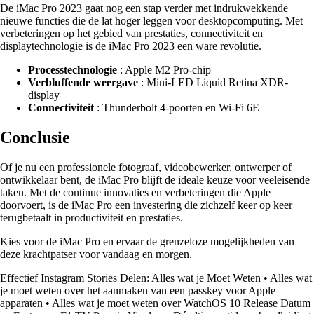
De iMac Pro 2023 gaat nog een stap verder met indrukwekkende
nieuwe functies die de lat hoger leggen voor desktopcomputing. Met
verbeteringen op het gebied van prestaties, connectiviteit en
displaytechnologie is de iMac Pro 2023 een ware revolutie.
Processtechnologie
: Apple M2 Pro-chip
Verbluffende weergave
: Mini-LED Liquid Retina XDR-
display
Connectiviteit
: Thunderbolt 4-poorten en Wi-Fi 6E
Conclusie
Of je nu een professionele fotograaf, videobewerker, ontwerper of
ontwikkelaar bent, de iMac Pro blijft de ideale keuze voor veeleisende
taken. Met de continue innovaties en verbeteringen die Apple
doorvoert, is de iMac Pro een investering die zichzelf keer op keer
terugbetaalt in productiviteit en prestaties.
Kies voor de iMac Pro en ervaar de grenzeloze mogelijkheden van
deze krachtpatser voor vandaag en morgen.
Effectief Instagram Stories Delen: Alles wat je Moet Weten
•
Alles wat
je moet weten over het aanmaken van een passkey voor Apple
apparaten
•
Alles wat je moet weten over WatchOS 10 Release Datum