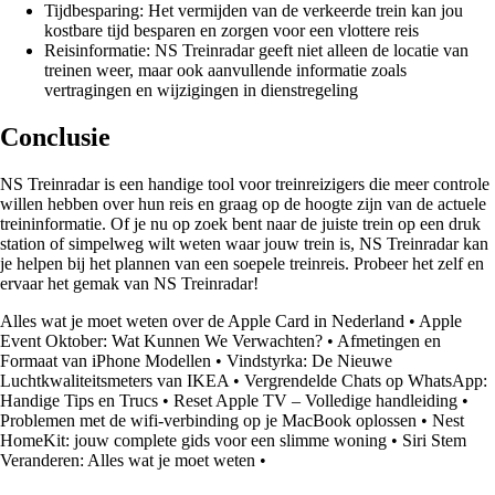
Tijdbesparing: Het vermijden van de verkeerde trein kan jou
kostbare tijd besparen en zorgen voor een vlottere reis
Reisinformatie: NS Treinradar geeft niet alleen de locatie van
treinen weer, maar ook aanvullende informatie zoals
vertragingen en wijzigingen in dienstregeling
Conclusie
NS Treinradar is een handige tool voor treinreizigers die meer controle
willen hebben over hun reis en graag op de hoogte zijn van de actuele
treininformatie. Of je nu op zoek bent naar de juiste trein op een druk
station of simpelweg wilt weten waar jouw trein is, NS Treinradar kan
je helpen bij het plannen van een soepele treinreis. Probeer het zelf en
ervaar het gemak van NS Treinradar!
Alles wat je moet weten over de Apple Card in Nederland
•
Apple
Event Oktober: Wat Kunnen We Verwachten?
•
Afmetingen en
Formaat van iPhone Modellen
•
Vindstyrka: De Nieuwe
Luchtkwaliteitsmeters van IKEA
•
Vergrendelde Chats op WhatsApp:
Handige Tips en Trucs
•
Reset Apple TV – Volledige handleiding
•
Problemen met de wifi-verbinding op je MacBook oplossen
•
Nest
HomeKit: jouw complete gids voor een slimme woning
•
Siri Stem
Veranderen: Alles wat je moet weten
•