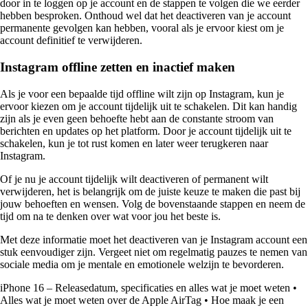
door in te loggen op je account en de stappen te volgen die we eerder
hebben besproken. Onthoud wel dat het deactiveren van je account
permanente gevolgen kan hebben, vooral als je ervoor kiest om je
account definitief te verwijderen.
Instagram offline zetten en inactief maken
Als je voor een bepaalde tijd offline wilt zijn op Instagram, kun je
ervoor kiezen om je account tijdelijk uit te schakelen. Dit kan handig
zijn als je even geen behoefte hebt aan de constante stroom van
berichten en updates op het platform. Door je account tijdelijk uit te
schakelen, kun je tot rust komen en later weer terugkeren naar
Instagram.
Of je nu je account tijdelijk wilt deactiveren of permanent wilt
verwijderen, het is belangrijk om de juiste keuze te maken die past bij
jouw behoeften en wensen. Volg de bovenstaande stappen en neem de
tijd om na te denken over wat voor jou het beste is.
Met deze informatie moet het deactiveren van je Instagram account een
stuk eenvoudiger zijn. Vergeet niet om regelmatig pauzes te nemen van
sociale media om je mentale en emotionele welzijn te bevorderen.
iPhone 16 – Releasedatum, specificaties en alles wat je moet weten
•
Alles wat je moet weten over de Apple AirTag
•
Hoe maak je een