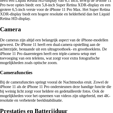
heeft een Liquid Retina HD-display van 6,1 inch, terwijl de iPhone 11
Pro twee opties biedt: een 5,8-inch Super Retina XDR-display en een
grotere 6,5-inch versie voor de iPhone 11 Pro Max. Het Super Retina
XDR-display biedt een hogere resolutie en helderheid dan het Liquid
Retina HD-display.
Camera
De cameras zijn altijd een belangrijk aspect van de iPhone-modellen
geweest. De iPhone 11 heeft een dual-camera opstelling aan de
achterzijde, bestaande uit een ultragroothoek- en groothoeklens. De
iPhone 11 Pro daarentegen heeft een triple-camera setup met
toevoeging van een telelens, wat zorgt voor extra fotografische
mogelijkheden zoals optische zoom.
Camerafuncties
Bij de camerafuncties springt vooral de Nachtmodus eruit. Zowel de
iPhone 11 als de iPhone 11 Pro ondersteunen deze handige functie die
bij weinig licht zorgt voor heldere en gedetailleerde fotos. Ook de
mogelijkheden voor het opnemen van videos zijn uitgebreid, met 4K-
resolutie en verbeterde beeldstabilisatie.
Prestaties en Batterijduur