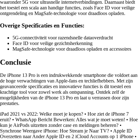
waaronder 5G voor ultrasnelle internetverbindingen. Daarnaast biedt
het toestel een scala aan handige functies, zoals Face ID voor veilige
ontgrendeling en MagSafe-technologie voor draadloos opladen.
Overige Specificaties en Functies:
5G-connectiviteit voor razendsnelle dataoverdracht
Face ID voor veilige gezichtsherkenning
MagSafe-technologie voor draadloos opladen en accessoires
Conclusie
De iPhone 13 Pro is een indrukwekkende smartphone die voldoet aan
de hoge verwachtingen van Apple-fans en techliefhebbers. Met zijn
geavanceerde specificaties en innovatieve functies is dit toestel een
krachtige tool voor zowel werk als ontspanning. Ontdek zelf de
mogelijkheden van de iPhone 13 Pro en laat u verrassen door zijn
prestaties.
iPad 2021 vs 2022: Welke moet je kopen?
•
Hoe ziet de iPhone 7
eruit?
•
WhatsApp Bericht Bewerken: Alles wat je moet weten!
•
Hoe
kun je AirPods uitzetten zonder case en meldingen beheren?
•
Synchrone Weergave iPhone: Hoe Stream je Naar TV?
•
Apple ID
Overzetten naar Ander Apple ID en 2 iCloud Accounts op 1 iPhone
•