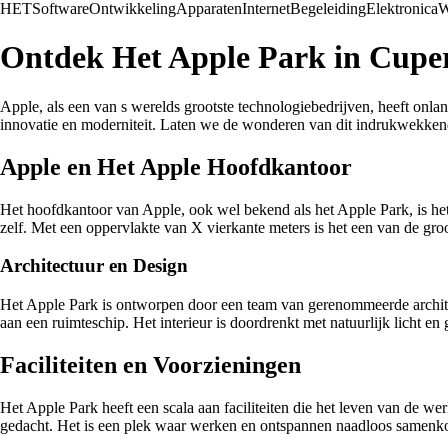
HET
Software
Ontwikkeling
Apparaten
Internet
Begeleiding
Elektronica
W
Ontdek Het Apple Park in Cupe
Apple, als een van s werelds grootste technologiebedrijven, heeft onla
innovatie en moderniteit. Laten we de wonderen van dit indrukwekkend
Apple en Het Apple Hoofdkantoor
Het hoofdkantoor van Apple, ook wel bekend als het Apple Park, is het
zelf. Met een oppervlakte van X vierkante meters is het een van de gro
Architectuur en Design
Het Apple Park is ontworpen door een team van gerenommeerde architec
aan een ruimteschip. Het interieur is doordrenkt met natuurlijk licht en 
Faciliteiten en Voorzieningen
Het Apple Park heeft een scala aan faciliteiten die het leven van de we
gedacht. Het is een plek waar werken en ontspannen naadloos samen