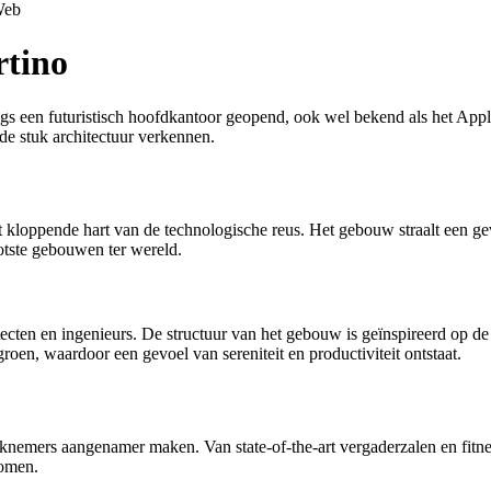
eb
rtino
ngs een futuristisch hoofdkantoor geopend, ook wel bekend als het Appl
e stuk architectuur verkennen.
 kloppende hart van de technologische reus. Het gebouw straalt een ge
otste gebouwen ter wereld.
ten en ingenieurs. De structuur van het gebouw is geïnspireerd op de 
groen, waardoor een gevoel van sereniteit en productiviteit ontstaat.
rknemers aangenamer maken. Van state-of-the-art vergaderzalen en fitnes
komen.