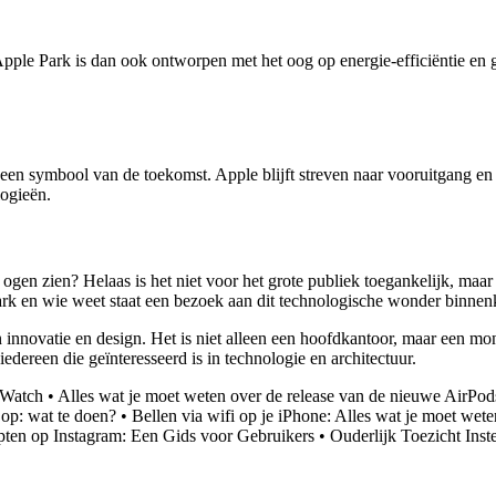
ple Park is dan ook ontworpen met het oog op energie-efficiëntie en 
 een symbool van de toekomst. Apple blijft streven naar vooruitgang en
ogieën.
n ogen zien? Helaas is het niet voor het grote publiek toegankelijk, ma
ark en wie weet staat een bezoek aan dit technologische wonder binne
van innovatie en design. Het is niet alleen een hoofdkantoor, maar een 
dereen die geïnteresseerd is in technologie en architectuur.
 Watch
•
Alles wat je moet weten over de release van de nieuwe AirPod
op: wat te doen?
•
Bellen via wifi op je iPhone: Alles wat je moet wete
ten op Instagram: Een Gids voor Gebruikers
•
Ouderlijk Toezicht Inst