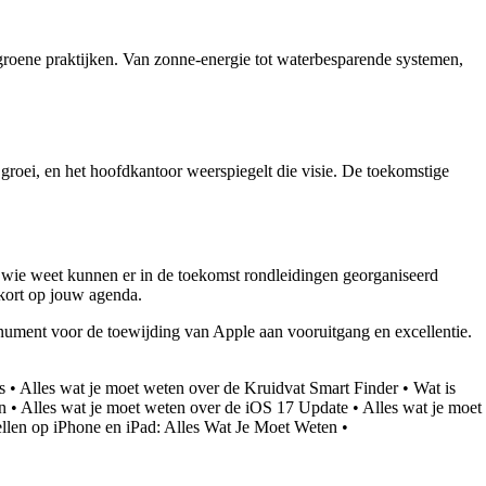
groene praktijken. Van zonne-energie tot waterbesparende systemen,
 groei, en het hoofdkantoor weerspiegelt die visie. De toekomstige
ar wie weet kunnen er in de toekomst rondleidingen georganiseerd
nkort op jouw agenda.
monument voor de toewijding van Apple aan vooruitgang en excellentie.
s
•
Alles wat je moet weten over de Kruidvat Smart Finder
•
Wat is
n
•
Alles wat je moet weten over de iOS 17 Update
•
Alles wat je moet
ellen op iPhone en iPad: Alles Wat Je Moet Weten
•