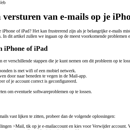
eb
versturen van e-mails op je iPho
iPhone of iPad? Het kan frustrerend zijn als je belangrijke e-mails mist
In dit artikel zullen we ingaan op de meest voorkomende problemen en
n iPhone of iPad
ijn er verschillende stappen die je kunt nemen om dit probleem op te los
rbonden is met wifi of een mobiel netwerk.
en door naar beneden te vegen in de Mail-app.
eer of je account correct is geconfigureerd.
arten om eventuele softwareproblemen op te lossen.
mails vast lijken te zitten, probeer dan de volgende oplossingen:
lingen >Mail, tik op je e-mailaccount en kies voor Verwijder account.