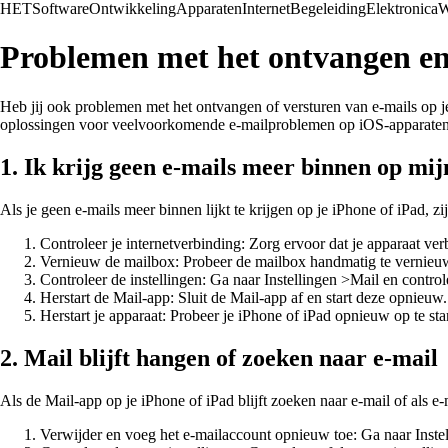
HET
Software
Ontwikkeling
Apparaten
Internet
Begeleiding
Elektronica
W
Problemen met het ontvangen en 
Heb jij ook problemen met het ontvangen of versturen van e-mails op je 
oplossingen voor veelvoorkomende e-mailproblemen op iOS-apparaten. 
1. Ik krijg geen e-mails meer binnen op mij
Als je geen e-mails meer binnen lijkt te krijgen op je iPhone of iPad, z
Controleer je internetverbinding: Zorg ervoor dat je apparaat ve
Vernieuw de mailbox: Probeer de mailbox handmatig te vernieuw
Controleer de instellingen: Ga naar Instellingen >Mail en control
Herstart de Mail-app: Sluit de Mail-app af en start deze opnieuw.
Herstart je apparaat: Probeer je iPhone of iPad opnieuw op te st
2. Mail blijft hangen of zoeken naar e-mail
Als de Mail-app op je iPhone of iPad blijft zoeken naar e-mail of als e-
Verwijder en voeg het e-mailaccount opnieuw toe: Ga naar Instel