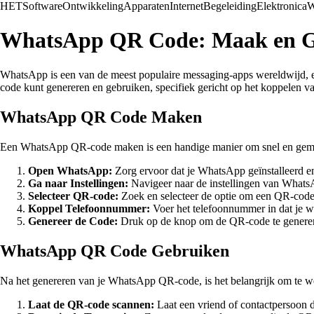
HET
Software
Ontwikkeling
Apparaten
Internet
Begeleiding
Elektronica
W
WhatsApp QR Code: Maak en G
WhatsApp is een van de meest populaire messaging-apps wereldwijd, e
code kunt genereren en gebruiken, specifiek gericht op het koppelen
WhatsApp QR Code Maken
Een WhatsApp QR-code maken is een handige manier om snel en gemak
Open WhatsApp:
Zorg ervoor dat je WhatsApp geïnstalleerd e
Ga naar Instellingen:
Navigeer naar de instellingen van Whats
Selecteer QR-code:
Zoek en selecteer de optie om een QR-code 
Koppel Telefoonnummer:
Voer het telefoonnummer in dat je w
Genereer de Code:
Druk op de knop om de QR-code te genere
WhatsApp QR Code Gebruiken
Na het genereren van je WhatsApp QR-code, is het belangrijk om te we
Laat de QR-code scannen:
Laat een vriend of contactpersoon 