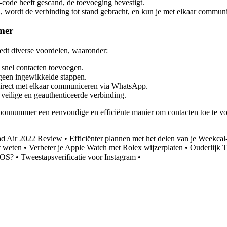
code heeft gescand, de toevoeging bevestigt.
 wordt de verbinding tot stand gebracht, en kun je met elkaar commu
mer
t diverse voordelen, waaronder:
snel contacten toevoegen.
 geen ingewikkelde stappen.
irect met elkaar communiceren via WhatsApp.
veilige en geauthenticeerde verbinding.
onnummer een eenvoudige en efficiënte manier om contacten toe te v
ad Air 2022 Review
•
Efficiënter plannen met het delen van je Weekca
t weten
•
Verbeter je Apple Watch met Rolex wijzerplaten
•
Ouderlijk T
iOS?
•
Tweestapsverificatie voor Instagram
•